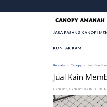
Langsung
ke
konten
JASA PASANG KANOPI ME
KONTAK KAMI
Beranda
Canopy
Jual Kain Me
Jual Kain Memb
CANOPY
,
CANOPY KAIN
,
TENDA