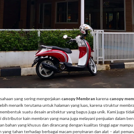
sahaan yang sering mengerjakan
canopy Membran
karena
canopy mem
lebih menarik terutama untuk halaman yang luas, karena struktur membran
membentuk suatu desain arsitektur yang bagus juga unik. Kami juga tida
i distributor kain membran yang mana juga melayani penjualan dalam bent
an bahan yang khusus dan dirancang dengan kualitas tinggi agar mampu 
n yang tahan terhadap berbagai macam penyinaran dan alat – alat peman