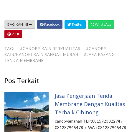
BAGIKAN INI
Facebook
Twitter
WhatsApp
Pin It
TAG:
#CANOPY KAIN BERKUALITAS
#CANOPY
KAIN/KANOPI KAIN SANGAT MURAH
#JASA PASANG
TENDA MEMBRANE
Pos Terkait
Jasa Pengerjaan Tenda
Membrane Dengan Kualitas
Terbaik Cibinong
canopyamanah TLP;081572332274 /
081287945478 / WA : 081287945478