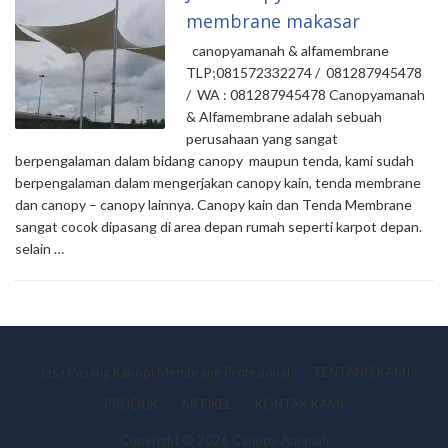
membrane makasar
canopyamanah & alfamembrane
TLP;081572332274 / 081287945478
/ WA : 081287945478 Canopyamanah
& Alfamembrane adalah sebuah
perusahaan yang sangat
berpengalaman dalam bidang canopy maupun tenda, kami sudah
berpengalaman dalam mengerjakan canopy kain, tenda membrane
dan canopy – canopy lainnya. Canopy kain dan Tenda Membrane
sangat cocok dipasang di area depan rumah seperti karpot depan.
selain …
Jasa Pasang Kanopi Membrane Profesional
TENTANG KAMI
PRODUK
ARTIKEL
KONTAK KAMI
Copyright © 2026 Canopy Amanah