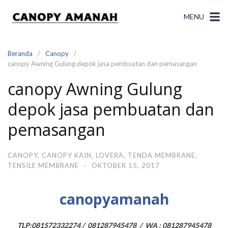
Langsung
ke
MENU
konten
Beranda
Canopy
canopy Awning Gulung depok jasa pembuatan dan pemasangan
canopy Awning Gulung
depok jasa pembuatan dan
pemasangan
CANOPY
,
CANOPY KAIN
,
LOVERA
,
TENDA MEMBRANE
,
TENSILE MEMBRANE
·
OKTOBER 15, 2017
canopyamanah
TLP
;081572332274 / 081287945478
/ WA : 081287945478