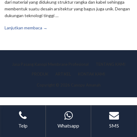
dari material yang didukung struktur rangka dan kabel sehingga
membentuk suatu desain arsitektur yang bagus juga unik. Dengan
dukungan teknologi tinggi …
Lanjutkan membaca →
Jasa Pasang Kanopi Membrane Profesional
TENTANG KAMI
PRODUK
ARTIKEL
KONTAK KAMI
Copyright © 2026 Canopy Amanah
Telp
Whatsapp
SMS