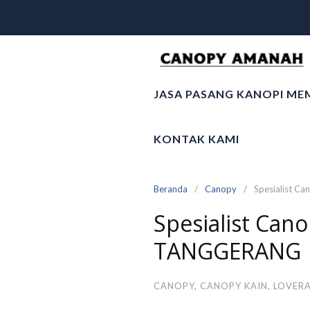
Langsung
ke
konten
JASA PASANG KANOPI ME
KONTAK KAMI
Beranda
Canopy
Spesialist C
Spesialist Can
TANGGERANG
CANOPY
,
CANOPY KAIN
,
LOVER