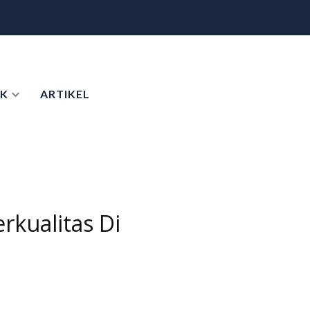
K
ARTIKEL
rkualitas Di
7