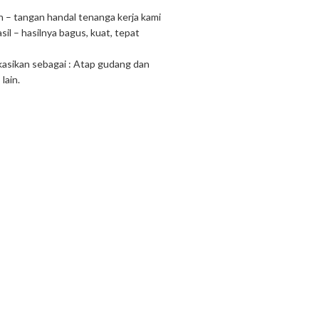
n – tangan handal tenanga kerja kami
l – hasilnya bagus, kuat, tepat
ikasikan sebagai : Atap gudang dan
lain.