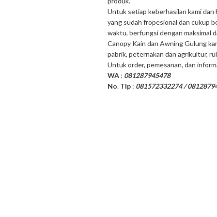
produk.
Untuk setiap keberhasilan kami dan 
yang sudah fropesional dan cukup be
waktu, berfungsi dengan maksimal d
Canopy Kain dan Awning Gulung kami 
pabrik, peternakan dan agrikultur, ruk
Untuk order, pemesanan, dan informa
WA
:
081287945478
No
.
Tlp
:
081572332274 / 0812879