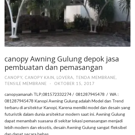
canopy Awning Gulung depok jasa
pembuatan dan pemasangan
CANOPY
,
CANOPY KAIN
,
LOVERA
,
TENDA MEMBRANE
,
TENSILE MEMBRANE
·
OKTOBER 15, 2017
canopyamanah TLP;081572332274 / 081287945478 / WA :
081287945478 Kanopi Awning Gulung adalah Model dan Trend
terbaru di arsitektur Kanopi, Karena memliki model dan desain yang
futuristik dalam dunia arsitektur modern saat ini. Awning Gulung
dapat menambah suasana di sekitar lokasi pemasangan menjadi
lebih modern dan eksotis, desain Awning Gulung sangat fleksibel
dan dapat secara bebas …