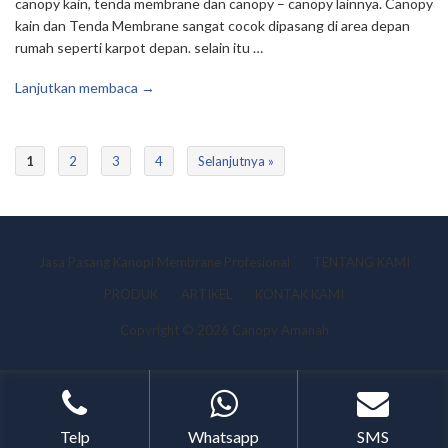
canopy kain, tenda membrane dan canopy – canopy lainnya. Canopy
kain dan Tenda Membrane sangat cocok dipasang di area depan
rumah seperti karpot depan. selain itu …
Lanjutkan membaca →
1
2
3
4
Selanjutnya »
Jasa Pasang Kanopi Membrane Profesional
TENTANG KAMI
PRODUK
ARTIKEL
KONTAK KAMI
Copyright © 2026 Canopy Amanah
Telp
Whatsapp
SMS