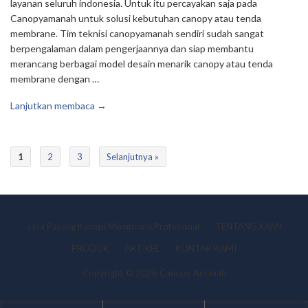
layanan seluruh indonesia. Untuk itu percayakan saja pada
Canopyamanah untuk solusi kebutuhan canopy atau tenda
membrane. Tim teknisi canopyamanah sendiri sudah sangat
berpengalaman dalam pengerjaannya dan siap membantu
merancang berbagai model desain menarik canopy atau tenda
membrane dengan …
Lanjutkan membaca →
1
2
3
Selanjutnya »
Jasa Pasang Kanopi Membrane Profesional
TENTANG KAMI
PRODUK
ARTIKEL
KONTAK KAMI
Copyright © 2026 Canopy Amanah