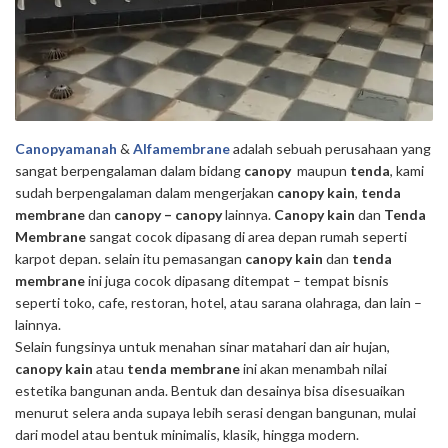
Canopyamanah
&
Alfamembrane
adalah sebuah perusahaan yang
sangat berpengalaman dalam bidang
canopy
maupun
tenda
, kami
sudah berpengalaman dalam mengerjakan
canopy kain
,
tenda
membrane
dan
canopy – canopy
lainnya.
Canopy kain
dan
Tenda
Membrane
sangat cocok dipasang di area depan rumah seperti
karpot depan. selain itu pemasangan
canopy kain
dan
tenda
membrane
ini juga cocok dipasang ditempat – tempat bisnis
seperti toko, cafe, restoran, hotel, atau sarana olahraga, dan lain –
lainnya.
Selain fungsinya untuk menahan sinar matahari dan air hujan,
canopy kain
atau
tenda membrane
ini akan menambah nilai
estetika bangunan anda. Bentuk dan desainya bisa disesuaikan
menurut selera anda supaya lebih serasi dengan bangunan, mulai
dari model atau bentuk minimalis, klasik, hingga modern.