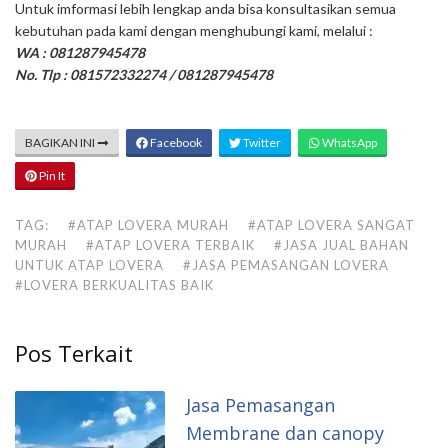
Untuk imformasi lebih lengkap anda bisa konsultasikan semua
kebutuhan pada kami dengan menghubungi kami, melalui :
WA : 081287945478
No. Tlp : 081572332274 / 081287945478
BAGIKAN INI
Facebook
Twitter
WhatsApp
Pin It
TAG:
#ATAP LOVERA MURAH
#ATAP LOVERA SANGAT
MURAH
#ATAP LOVERA TERBAIK
#JASA JUAL BAHAN
UNTUK ATAP LOVERA
#JASA PEMASANGAN LOVERA
#LOVERA BERKUALITAS BAIK
Pos Terkait
Jasa Pemasangan
Membrane dan canopy