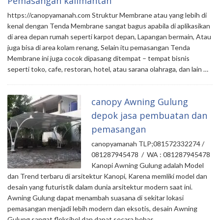
Pemasangan kalimantan
https://canopyamanah.com Struktur Membrane atau yang lebih di
kenal dengan Tenda Membrane sangat bagus apabila di aplikasikan
di area depan rumah seperti karpot depan, Lapangan bermain, Atau
juga bisa di area kolam renang, Selain itu pemasangan Tenda
Membrane ini juga cocok dipasang ditempat – tempat bisnis
seperti toko, cafe, restoran, hotel, atau sarana olahraga, dan lain …
canopy Awning Gulung
depok jasa pembuatan dan
pemasangan
canopyamanah TLP;081572332274 /
081287945478 / WA : 081287945478
Kanopi Awning Gulung adalah Model
dan Trend terbaru di arsitektur Kanopi, Karena memliki model dan
desain yang futuristik dalam dunia arsitektur modern saat ini.
Awning Gulung dapat menambah suasana di sekitar lokasi
pemasangan menjadi lebih modern dan eksotis, desain Awning
Gulung sangat fleksibel dan dapat secara bebas …