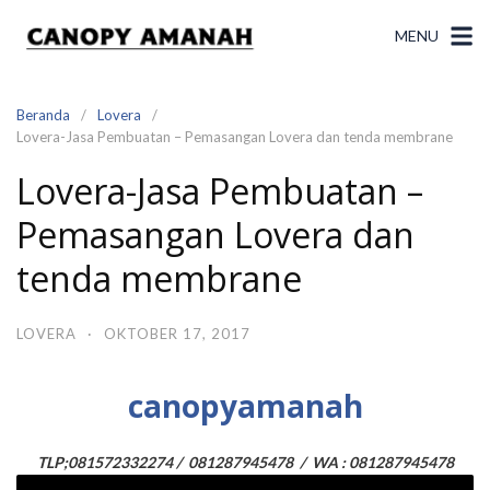
Langsung
ke
MENU
konten
Beranda
Lovera
Lovera-Jasa Pembuatan – Pemasangan Lovera dan tenda membrane
Lovera-Jasa Pembuatan –
Pemasangan Lovera dan
tenda membrane
LOVERA
·
OKTOBER 17, 2017
canopyamanah
TLP
;081572332274 / 081287945478
/ WA : 081287945478