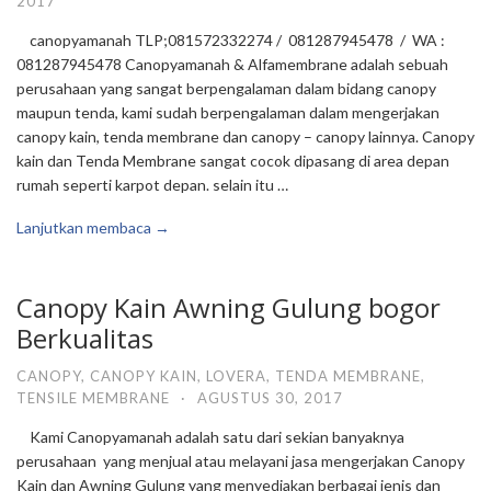
2017
canopyamanah TLP;081572332274 / 081287945478 / WA :
081287945478 Canopyamanah & Alfamembrane adalah sebuah
perusahaan yang sangat berpengalaman dalam bidang canopy
maupun tenda, kami sudah berpengalaman dalam mengerjakan
canopy kain, tenda membrane dan canopy – canopy lainnya. Canopy
kain dan Tenda Membrane sangat cocok dipasang di area depan
rumah seperti karpot depan. selain itu …
Lanjutkan membaca →
Canopy Kain Awning Gulung bogor
Berkualitas
CANOPY
,
CANOPY KAIN
,
LOVERA
,
TENDA MEMBRANE
,
TENSILE MEMBRANE
·
AGUSTUS 30, 2017
Kami Canopyamanah adalah satu dari sekian banyaknya
perusahaan yang menjual atau melayani jasa mengerjakan Canopy
Kain dan Awning Gulung yang menyediakan berbagai jenis dan