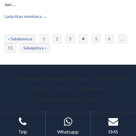
dari …
Lanjutkan membaca →
« Sebelumnya
1
2
3
4
5
6
…
15
Selanjutnya »
Jasa Pasang Kanopi Membrane Profesional
TENTANG KAMI
PRODUK
ARTIKEL
KONTAK KAMI
Copyright © 2026 Canopy Amanah
Telp
Whatsapp
SMS