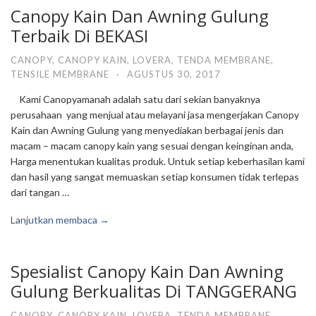
Canopy Kain Dan Awning Gulung
Terbaik Di BEKASI
CANOPY
,
CANOPY KAIN
,
LOVERA
,
TENDA MEMBRANE
,
TENSILE MEMBRANE
·
AGUSTUS 30, 2017
Kami Canopyamanah adalah satu dari sekian banyaknya
perusahaan yang menjual atau melayani jasa mengerjakan Canopy
Kain dan Awning Gulung yang menyediakan berbagai jenis dan
macam – macam canopy kain yang sesuai dengan keinginan anda,
Harga menentukan kualitas produk. Untuk setiap keberhasilan kami
dan hasil yang sangat memuaskan setiap konsumen tidak terlepas
dari tangan …
Lanjutkan membaca →
Spesialist Canopy Kain Dan Awning
Gulung Berkualitas Di TANGGERANG
CANOPY
,
CANOPY KAIN
,
LOVERA
,
TENDA MEMBRANE
,